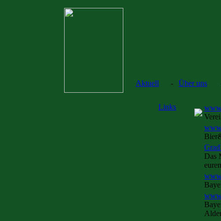
Aktuell
-
Über uns
Links
www.
Vere
www.b
Bier
Grad
Das 
eurem
www.
Bayer
www.l
Bayer
Alde