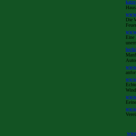
katze
Hausb
www.
Die W
Feue
www.
Eine
unerm
berli
Manf
Autor
www.
anfor
www.
Echt
Wind
www.
Eeine
www.
Verei
www